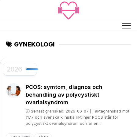
Skip
to
content
GYNEKOLOGI
2026
PCOS: symtom, diagnos och
behandling av polycystiskt
ovarialsyndrom
ⓘ Senast granskad: 2026-06-07 | Faktagranskad mot
1177 och svenska kliniska riktlinjer PCOS står för
polycystiskt ovarialsyndrom och är en...